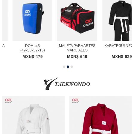
DOMI #S
MALETA PARA ARTES
KARATEGUI NEGRO
(49x38x32x15)
MARCIALES
MXN$
479
MXN$
649
MXN$
629