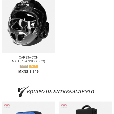
CARETA CON
MICA(RJ/AZ/NGO/BCO)
BEST
SALE
MXN$
1,149