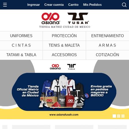
Ingresar
Crear cuenta
Carrito
Mis Pedidos
UNIFORMES
PROTECCIÓN
ENTRENAMIENTO
C I N T A S
TENIS & MALETA
A R M A S
TATAMI & TABLA
ACCESORIOS
COTIZACIÓN