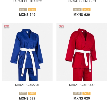
KARATEGUI BLANCO
KARATEGUI NEGRO
BEST
SALE
BEST
SALE
MXN$
549
MXN$
629
KARATEGUI AZUL
KARATEGUI ROJO
BEST
SALE
BEST
SALE
MXN$
629
MXN$
629