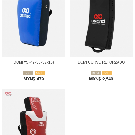
DOMI #S (49x38x32x15)
DOMI CURVO REFORZADO
BEST
SALE
BEST
SALE
MXN$
479
MXN$
2,549